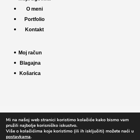
O meni
Portfolio
Kontakt
Moj račun
Blagajna
Košarica
Uvjeti korištenja
Pravila kolačića
Mi na našoj web stranici koristimo kolačiće kako bismo vam
Pravila privatnosti
Info o kupnji
pružili najbolje korisničko iskustvo.
Više o kolačićima koje koristimo (ili ih isključiti) možete naći u
postavkama
.