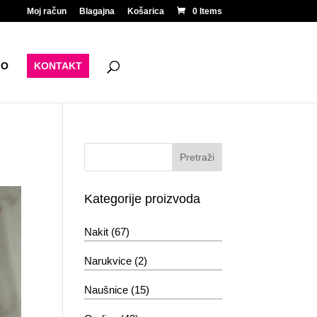
Moj račun
Blagajna
Košarica
0 Items
IO
KONTAKT
Kategorije proizvoda
Nakit
(67)
Narukvice
(2)
Naušnice
(15)