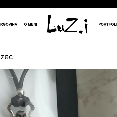
TRGOVINA
O MENI
PORTFOL
 zec