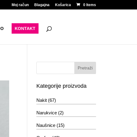
Moj račun
Blagajna
Košarica
0 Items
IO
KONTAKT
Kategorije proizvoda
Nakit
(67)
Narukvice
(2)
Naušnice
(15)