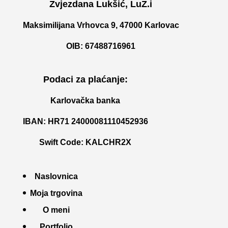
Zvjezdana Lukšić, LuZ.i
Maksimilijana Vrhovca 9, 47000 Karlovac
OIB: 67488716961
Podaci za plaćanje:
Karlovačka banka
IBAN: HR71 24000081110452936
Swift Code: KALCHR2X
Naslovnica
Moja trgovina
O meni
Portfolio