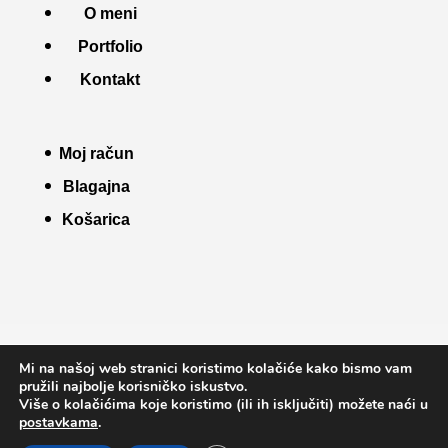
O meni
Portfolio
Kontakt
Moj račun
Blagajna
Košarica
Uvjeti korištenja
Pravila kolačića
Mi na našoj web stranici koristimo kolačiće kako bismo vam
Pravila privatnosti
Info o kupnji
pružili najbolje korisničko iskustvo.
Više o kolačićima koje koristimo (ili ih isključiti) možete naći u
postavkama
.