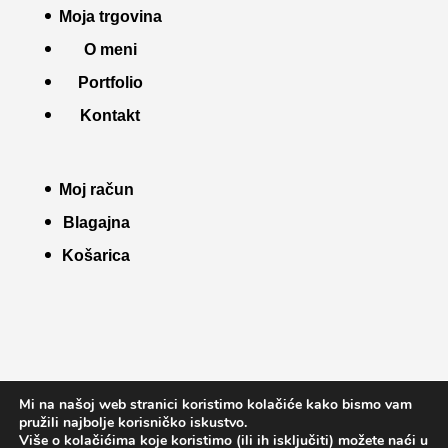
Moja trgovina
O meni
Portfolio
Kontakt
Moj račun
Blagajna
Košarica
Uvjeti korištenja
Pravila kolačića
Mi na našoj web stranici koristimo kolačiće kako bismo vam
Pravila privatnosti
Info o kupnji
pružili najbolje korisničko iskustvo.
Više o kolačićima koje koristimo (ili ih isključiti) možete naći u