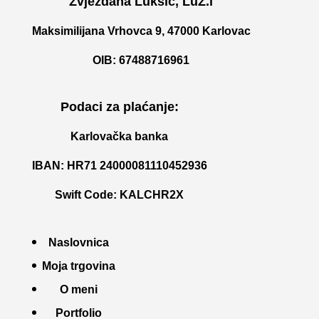
Zvjezdana Lukšić, LuZ.i
Maksimilijana Vrhovca 9, 47000 Karlovac
OIB: 67488716961
Podaci za plaćanje:
Karlovačka banka
IBAN: HR71 24000081110452936
Swift Code: KALCHR2X
Naslovnica
Moja trgovina
O meni
Portfolio