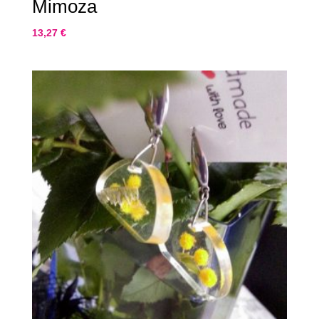
Mimoza
13,27
€