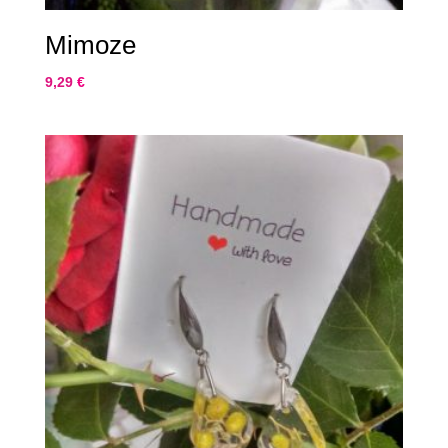
Mimoze
9,29
€