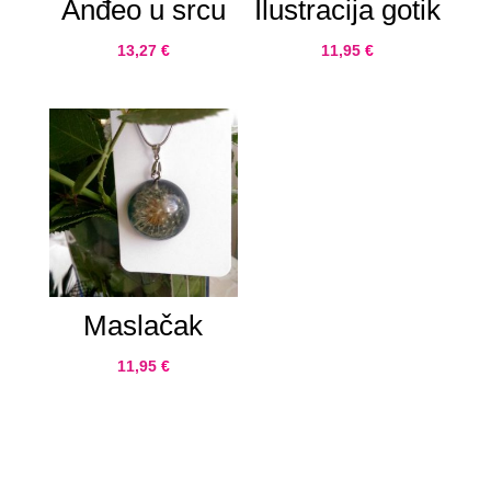
Anđeo u srcu
Ilustracija gotik
13,27
€
11,95
€
Maslačak
11,95
€