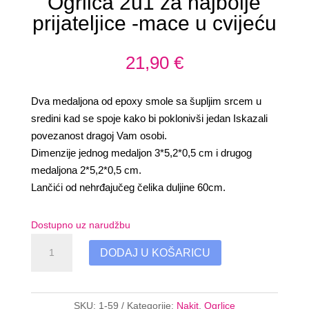
Ogrlica 2u1 za najbolje
prijateljice -mace u cvijeću
21,90
€
Dva medaljona od epoxy smole sa šupljim srcem u
sredini kad se spoje kako bi poklonivši jedan Iskazali
povezanost dragoj Vam osobi.
Dimenzije jednog medaljon 3*5,2*0,5 cm i drugog
medaljona 2*5,2*0,5 cm.
Lančići od nehrđajučeg čelika duljine 60cm.
Dostupno uz narudžbu
Ogrlica
DODAJ U KOŠARICU
2u1
za
najbolje
SKU:
1-59
Kategorije:
Nakit
,
Ogrlice