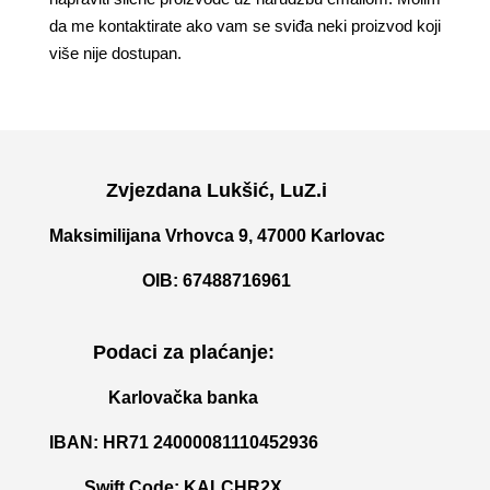
da me kontaktirate ako vam se sviđa neki proizvod koji
više nije dostupan.
Zvjezdana Lukšić, LuZ.i
Maksimilijana Vrhovca 9, 47000 Karlovac
OIB: 67488716961
Podaci za plaćanje:
Karlovačka banka
IBAN: HR71 24000081110452936
Swift Code: KALCHR2X