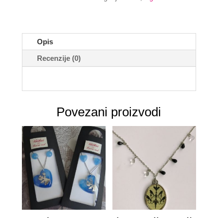
prijateljice
-
mace
u
Opis
cvijeću
Recenzije (0)
količina
Povezani proizvodi